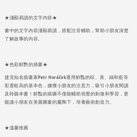
★淺顯易讀的文字內容★
書中的文字內容淺顯易讀，搭配注音輔助，幫助小朋友清楚
了解故事的內容。
★色彩鮮艷的插畫★
捷克知名插畫家Petr Horáček運用鮮豔的棕、黃、綠和藍等
彩度較高的基本色，擄獲小朋友的注意力，吸引小朋友閱讀
及聆聽本書！鮮豔的插圖不僅能輔助視覺的刺激和學習，更
能讓小朋友在美麗圖畫的薰陶下，培養藝術創造力。
★溫馨推薦