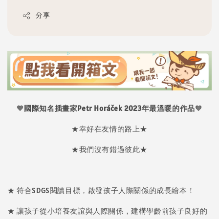
分享
🧡
國際知名插畫家Petr Horáček 2023年最溫暖的作品
🧡
★幸好在友情的路上★
★我們沒有錯過彼此★
★ 符合SDGS閱讀目標，啟發孩子人際關係的成長繪本！
★ 讓孩子從小培養友誼與人際關係，建構學齡前孩子良好的