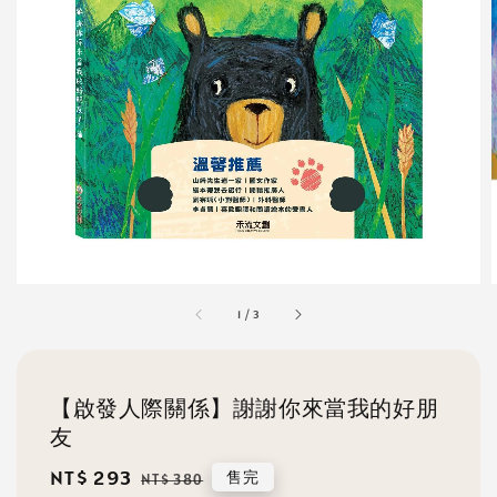
1
/
3
【啟發人際關係】謝謝你來當我的好朋
友
Sale
NT$ 293
Regular
售完
NT$ 380