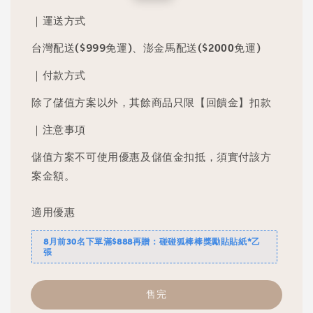
price
price
｜運送方式
台灣配送($999免運)、澎金馬配送($2000免運)
｜付款方式
除了儲值方案以外，其餘商品只限【回饋金】扣款
｜注意事項
儲值方案不可使用優惠及儲值金扣抵，須實付該方
案金額。
適用優惠
8月前30名下單滿$888再贈：碰碰狐棒棒獎勵貼貼紙*乙
張
售完