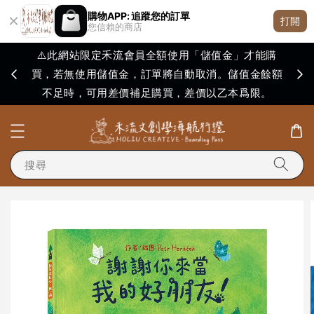
購物APP: 追蹤您的訂單
打開
您信賴的商店
⚠️此網站限定禾流會員全額使用「儲值金」才能購
買，若無使用儲值金，訂單將自動取消。儲值金餘額
購買
不足時，可用差價補足購買，差價以乙本爲限。
搜尋