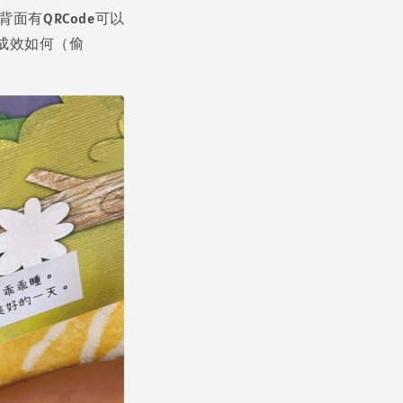
面有QRCode可以
成效如何（偷