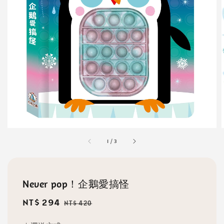
1
/
3
Never pop！企鵝愛搞怪
Sale
NT$ 294
Regular
NT$ 420
price
price