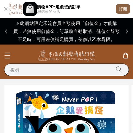
購物APP: 追蹤您的訂單
打開
您信賴的商店
⚠️此網站限定禾流會員全額使用「儲值金」才能購
買，若無使用儲值金，訂單將自動取消。儲值金餘額
購買
不足時，可用差價補足購買，差價以乙本爲限。
搜尋