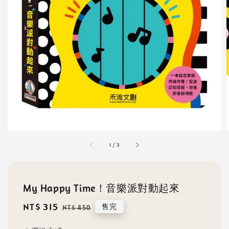
1
/
3
My Happy Time！音樂派對動起來
Sale
NT$ 315
Regular
售完
NT$ 450
price
price