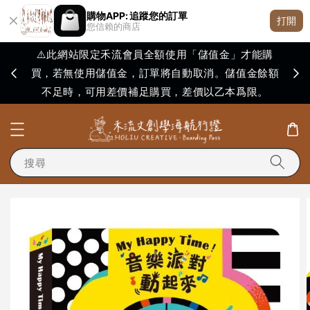
購物APP: 追蹤您的訂單
打開
您信賴的商店
⚠️此網站限定禾流會員全額使用「儲值金」才能購
買，若無使用儲值金，訂單將自動取消。儲值金餘額
購買
不足時，可用差價補足購買，差價以乙本爲限。
搜尋