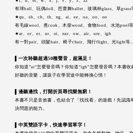
★l、ll、ss、w、x、j、v、y、z、zz
有球ball、玩偶doll、芭蕾舞ballet、玻璃杯glass、草gras
★qu、sh、ch、th、ng、ai、ee、oa、oo、oo
有毛線wool、煮cook、木柴wood、食物food、水池pool
★ar、or、er、ur、oi、ear、ow、air、ure、igh
有一對pair、頭髮hair、椅子chair、飛行flight、光light
一次聆聽超過50種聲音，超滿足！
▌
你知道”ai”怎麼發音嗎？你知道”igh”怎麼發音嗎？
好聽的音樂，讓孩子在學習途中能轉換心情！
邊聽邊找，打開折頁尋找樂無窮！
▌
本書不只是音效書，也結合了「找找看」的遊戲！先認識
決問題的能力。
中英雙語字卡，快速學習單字！
▌