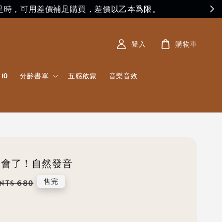
足時，可用差價補足購買，差價以乙本爲限。
登入
購物車
10
分齡書單
五感啟蒙
音樂音效
n！學會了！自然發音
Regular
售完
NT$ 680
price