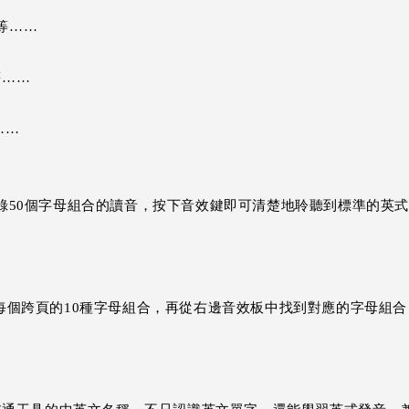
s等……
等……
等……
本書收錄50個字母組合的讀音，按下音效鍵即可清楚地聆聽到標準的
每個跨頁的10種字母組合，再從右邊音效板中找到對應的字母組