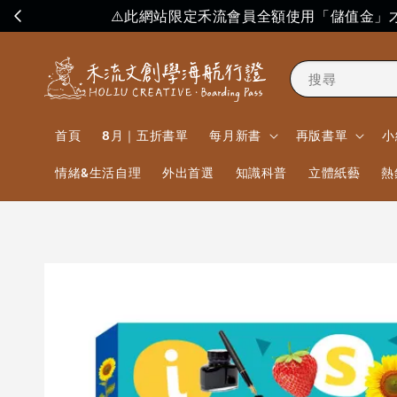
⚠️此網站限定禾流會員全額使用「儲值金
搜尋
首頁
8月｜五折書單
每月新書
再版書單
小
情緒&生活自理
外出首選
知識科普
立體紙藝
熱