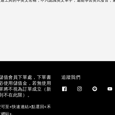
、交通工具的中英文名稱，不只認識英文單字，還能學習英式發音，
儲值會員下單處，下單書
追蹤我們
必使用儲值金，若無使用
單將不視為訂單成立（新
則不在此限）。
可至<快速連結>點選回<禾
網站>。