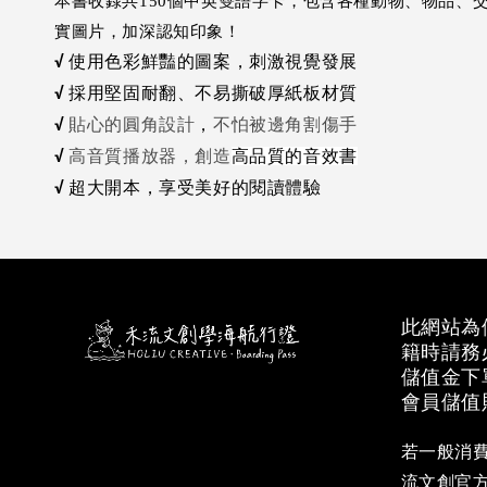
本書收錄共150個中英雙語字卡，包含各種動物、物品
實圖片，加深認知印象！
使用色彩鮮豔的圖案，刺激視覺發展
√
採用堅固耐翻、不易撕破厚紙板材質
√
貼心的圓角設計
，
不怕被邊角割傷手
√
高音質播放器，創造
高品質的音效書
√
超大開本，享受美好的閱讀體驗
√
此網站為
籍時請務
儲值金下
會員儲值
若一般消費
流文創官方