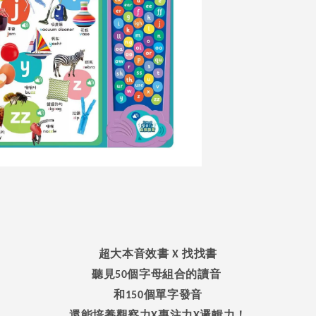
超大本音效書
找找書
X
聽見
個字母組合的讀音
50
和
個單字發音
150
還能培養觀察力
專注力
邏輯力！
X
X