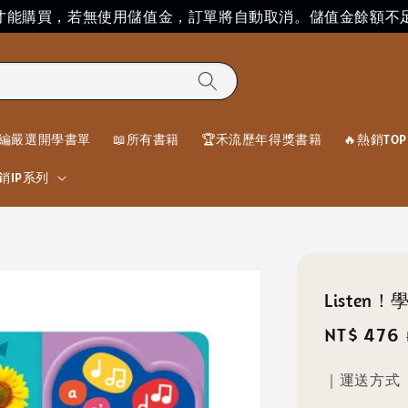
」才能購買，若無使用儲值金，訂單將自動取消。儲值金餘額不
編嚴選開學書單
📖所有書籍
🏆禾流歷年得獎書籍
🔥熱銷TOP 
銷IP系列
Liste
Sale
NT$ 476
price
｜運送方式