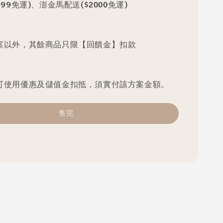
99免運)、澎金馬配送($2000免運)
案以外，其餘商品只限【回饋金】扣款
可使用優惠及儲值金扣抵，須實付該方案金額。
售完