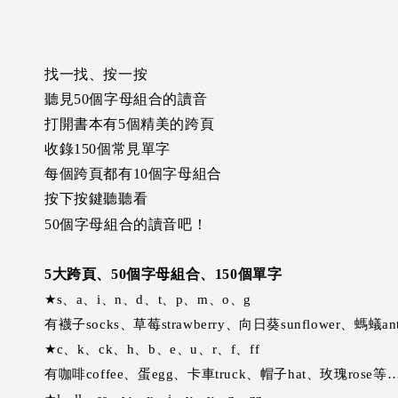
找一找、按一按
聽見50個字母組合的讀音
打開書本有5個精美的跨頁
收錄150個常見單字
每個跨頁都有10個字母組合
按下按鍵聽聽看
50
個字母組合的讀音吧！
5
大跨頁、50個字母組合、150個單字
★s、a、i、n、d、t、p、m、o、g
有襪子socks、草莓strawberry、向日葵sunflower、螞蟻a
★c、k、ck、h、b、e、u、r、f、ff
有咖啡coffee、蛋egg、卡車truck、帽子hat、玫瑰rose等