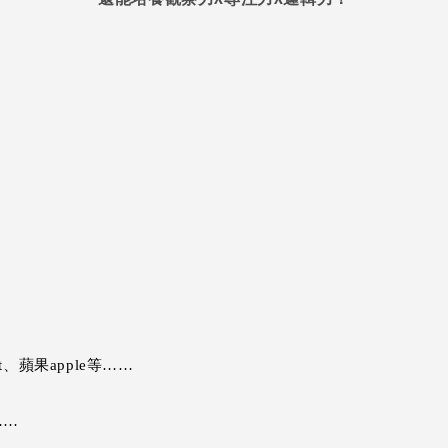
nt、蘋果apple等……
……