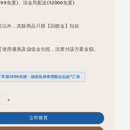
99免運)、澎金馬配送($2000免運)
案以外，其餘商品只限【回饋金】扣款
可使用優惠及儲值金扣抵，須實付該方案金額。
下單滿$888再贈：碰碰狐棒棒獎勵貼貼紙*乙張
立即購買