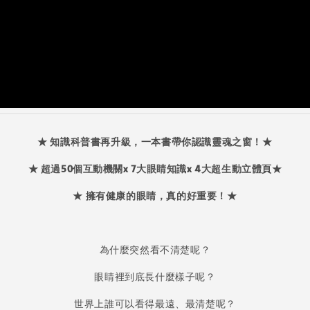
★ 知識科普書再升級，一本書帶你認識靈魂之窗！★
★ 超過50個互動機關x 7大眼睛知識x 4大超生動立體頁★
★ 擁有健康的眼睛，真的好重要！★
為什麼突然看不清楚呢？
眼睛裡到底長什麼樣子呢？
世界上誰可以看得最遠、最清楚呢？