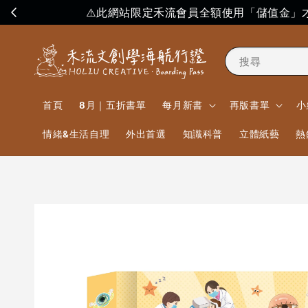
⚠️此網站限定禾流會員全額使用「儲值金
搜尋
首頁
8月｜五折書單
每月新書
再版書單
小
情緒&生活自理
外出首選
知識科普
立體紙藝
熱