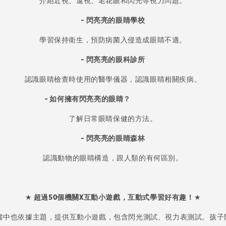
介紹近視、遠視、老花眼和閃光等視力問題。
-
閃亮亮的眼睛學校
學習保持衛生，預防病菌入侵造成眼睛不適。
-
閃亮亮的眼科診所
認識眼睛檢查時使用的醫學儀器，認識眼睛相關疾病。
-
如何擁有閃亮亮的眼睛？
了解日常眼睛保健的方法。
-
閃亮亮的眼睛森林
認識動物的眼睛構造，跟人類的有何區別。
★
超過50個機關X互動小遊戲，互動式學習好有趣！
★
書中也依據主題，提供互動小遊戲，包含閃光測試、視力表測試。孩