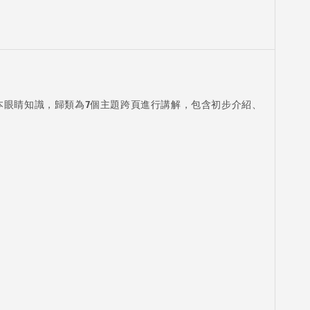
本眼睛知識，歸類為7個主題跨頁進行講解，包含初步介紹、