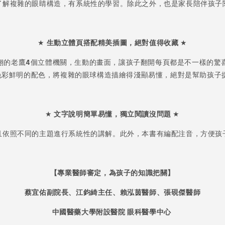
了解複雜的眼睛構造，有系統性的學習。除此之外，也是家長陪伴孩子
★
生動立體頁搭配精美插圖，絕對值得收藏
★
翔的老鷹4個立體機關，生動的畫面，讓孩子翻開每頁都是不一樣的驚
色彩鮮明的配色，將複雜的眼球構造描繪得淺顯易懂，絕對是幫助孩子
★
文字說明簡單易懂，獨立閱讀沒問題
★
且依照不同的主題進行系統性的講解。此外，本書有編配注音，方便孩
【專業醫師審定，為孩子的知識把關】
蔡宜佑副院長、江鈞綺主任、賴泓茵醫師、張硯傑醫師
中國醫藥大學附設醫院 眼科醫學中心