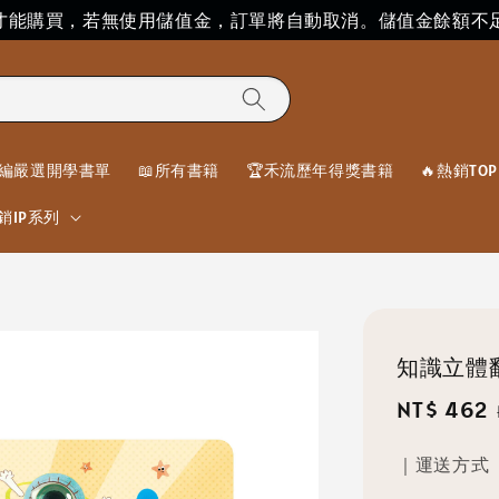
」才能購買，若無使用儲值金，訂單將自動取消。儲值金餘額不
編嚴選開學書單
📖所有書籍
🏆禾流歷年得獎書籍
🔥熱銷TOP 
銷IP系列
知識立體
Sale
NT$ 462
price
｜運送方式