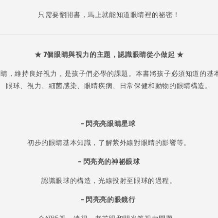
只需要翻開書，馬上就能知道眼睛裡的祕密！
★ 7個眼睛與視力的主題，認識眼睛從小做起 ★
睛，維持良好視力，是孩子們必學的課題。本書將孩子必須知道的基
眼球、視力、細菌感染、眼睛疾病、日常保健和動物的眼睛構造。
-
閃亮亮眼睛星球
初步的眼睛基本知識，了解紫外線對眼睛的影響等。
-
閃亮亮的神祕眼球
認識眼球的構造，光線投射至眼球的過程。
-
閃亮亮的眼鏡行