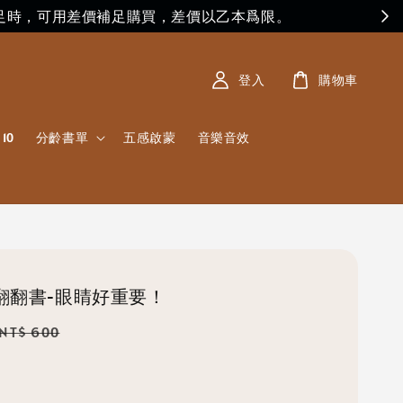
足時，可用差價補足購買，差價以乙本爲限。
登入
購物車
10
分齡書單
五感啟蒙
音樂音效
翻翻書-眼睛好重要！
Regular
NT$ 600
price