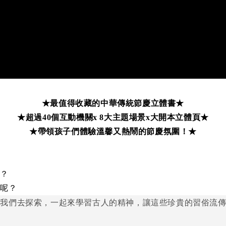
★最值得收藏的中華傳統節慶立體書★
★超過40個互動機關x 8大主題場景x大開本立體頁★
★帶領孩子們體驗溫馨又熱鬧的節慶氛圍！★
呢？
樣呢？
著我們去探索，一起來學習古人的精神，讓這些珍貴的習俗流