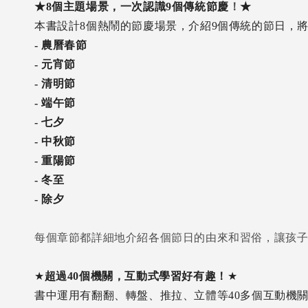
★8個主題場景，一次認識9個傳統節慶
！
★
本書設計8個熱鬧的節慶場景，介紹9個傳統的節日，
-
農曆春節
-
元宵節
-
清明節
-
端午節
-
七夕
-
中秋節
-
重陽節
-
冬至
-
除
每個章節都詳細地介紹各個節日的由來和習俗，讓孩
★
超過40個機關，互動式學習好有趣！
★
書中運用有翻翻、轉盤、推拉、立體等40多個互動機