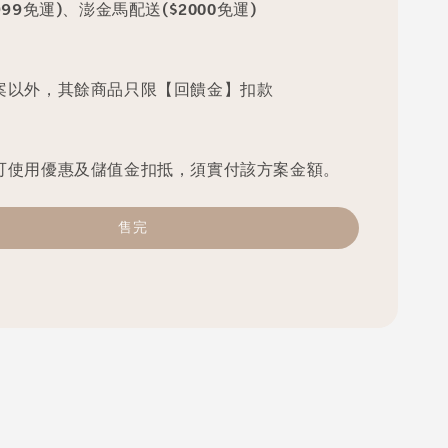
99免運)、澎金馬配送($2000免運)
案以外，其餘商品只限【回饋金】扣款
可使用優惠及儲值金扣抵，須實付該方案金額。
售完