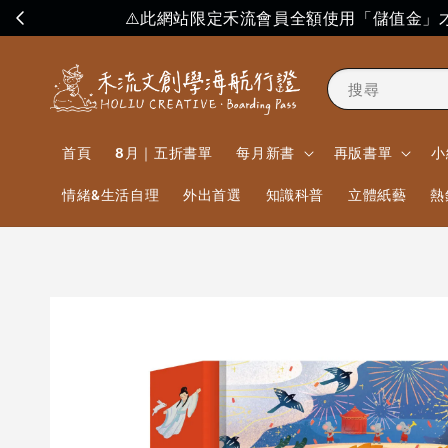
⚠️此網站限定禾流會員全額使用「儲值金
搜尋
首頁
8月｜五折書單
每月新書
再版書單
小
情緒&生活自理
外出首選
知識科普
立體紙藝
熱