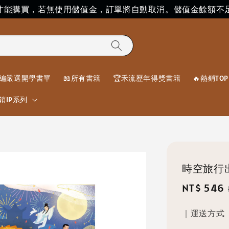
」才能購買，若無使用儲值金，訂單將自動取消。儲值金餘額不
編嚴選開學書單
📖所有書籍
🏆禾流歷年得獎書籍
🔥熱銷TOP 
銷IP系列
時空旅行
Sale
NT$ 546
price
｜運送方式