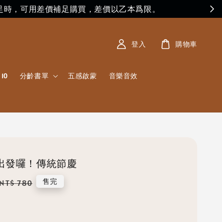
足時，可用差價補足購買，差價以乙本爲限。
登入
購物車
10
分齡書單
五感啟蒙
音樂音效
出發囉！傳統節慶
Regular
售完
NT$ 780
price