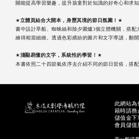
關能提高學習樂趣，提升孩童對於知識的好奇心和求
★
立體頁結合大開本，身歷其境的節日氛圍！
★
書中設計旱船、蜘蛛絲和除夕圍爐3個立體機關，搭配
繪得相當細緻。透過色彩繽紛的圖片和文字導讀，翻
★
淺顯易懂的文字，系統性的學習！
★
本書依照二十四節氣依序去介紹不同的節日習俗，搭
此網站為
籍時請務
儲值金下
會員儲值