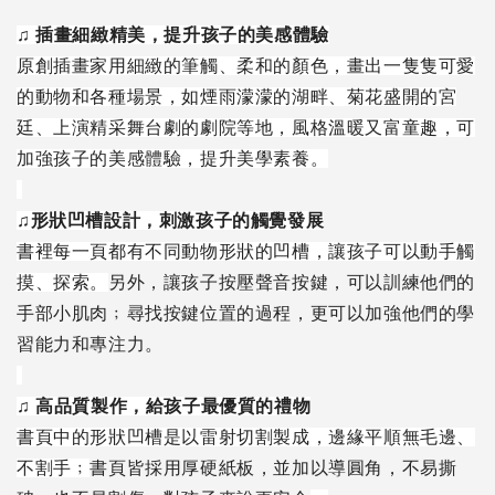
♫
插畫細緻精美，提升孩子的美感體驗
原創插畫家用細緻的筆觸、柔和的顏色，畫出一隻隻可愛
的動物和各種場景，如煙雨濛濛的湖畔、菊花盛開的宮
廷、上演精采舞台劇的劇院等地，風格溫暖又富童趣，可
加強孩子的美感體驗，提升美學素養。
♫
形狀凹槽設計，刺激孩子的觸覺發展
書裡每一頁都有不同動物形狀的凹槽，讓孩子可以動手觸
摸、探索。
另外，讓孩子按壓聲音按鍵，可以訓練他們的
手部小肌肉﹔尋找按鍵位置的過程，更可以加強他們的學
習能力和專注力。
♫
高品質製作，給孩子最優質的禮物
書頁中的形狀凹槽是以雷射切割製成，邊緣平順無毛邊、
不割手﹔
書頁皆採用厚硬紙板，並加以導圓角，不易撕