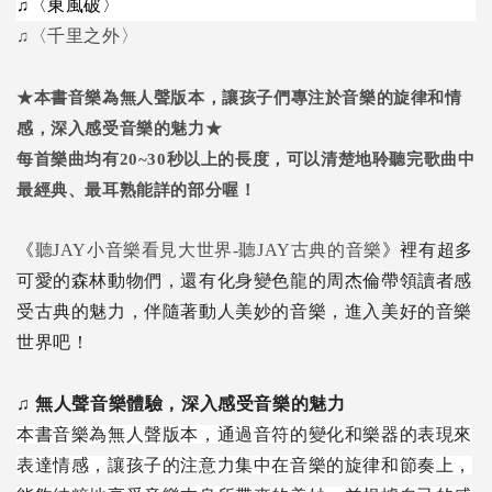
♫
〈東風破〉
♫
〈千里之外〉
★本書音樂為無人聲版本，讓孩子們專注於音樂的旋律和情
感，深入感受音樂的魅力★
每首樂曲均有20~30秒以上的長度，可以清楚地聆聽完歌曲中
最經典、最耳熟能詳的部分喔！
《
聽JAY小音樂看見大世界-聽JAY古典的音樂
》裡有超多
可愛的森林動物們，還有化身變色龍的周杰倫帶領讀者感
受古典的魅力，伴隨著動人美妙的音樂，進入美好的音樂
世界吧！
♫
無人聲音樂體驗，深入感受音樂的魅力
本書音樂為無人聲版本，通過音符的變化和樂器的表現來
表達情感，讓孩子的注意力集中在音樂的旋律和節奏上，