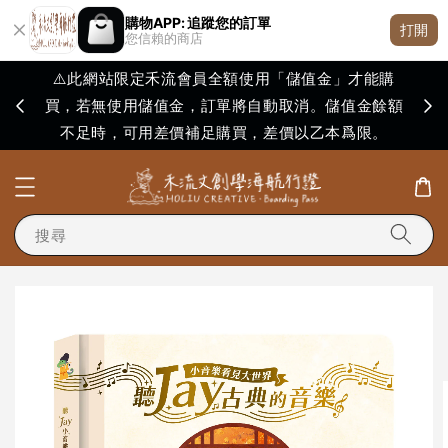
購物APP: 追蹤您的訂單
打開
您信賴的商店
⚠️此網站限定禾流會員全額使用「儲值金」才能購
買，若無使用儲值金，訂單將自動取消。儲值金餘額
購買
不足時，可用差價補足購買，差價以乙本爲限。
搜尋