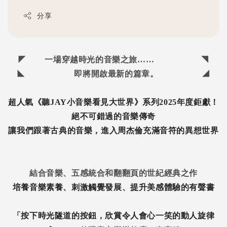
分享
◤ 一場穿越時光的音樂之旅…… ◥
◣ 即將開啟最新的篇章。 ◢
超人氣《聽JAY小音樂看見大世界》系列2025年度鉅獻！
絕不可錯過的音樂傳奇
讓我們跟著古典的音樂，
進入周杰倫充滿音符的異想世界
結合音樂、五感統合和翻翻頁的世紀經典之作
培養音樂素養、刺激觸覺發展、提升美感體驗的有聲書
「按下時光隧道的按鈕，欣賞令人會心一笑的動人旋律