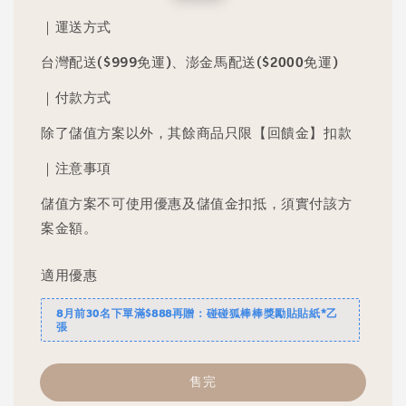
price
price
｜運送方式
台灣配送($999免運)、澎金馬配送($2000免運)
｜付款方式
除了儲值方案以外，其餘商品只限【回饋金】扣款
｜注意事項
儲值方案不可使用優惠及儲值金扣抵，須實付該方
案金額。
適用優惠
8月前30名下單滿$888再贈：碰碰狐棒棒獎勵貼貼紙*乙
張
售完