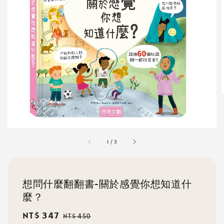
1
/
3
想問什麼翻翻書-關於感覺你想知道什
麼？
Sale
NT$ 347
Regular
NT$ 450