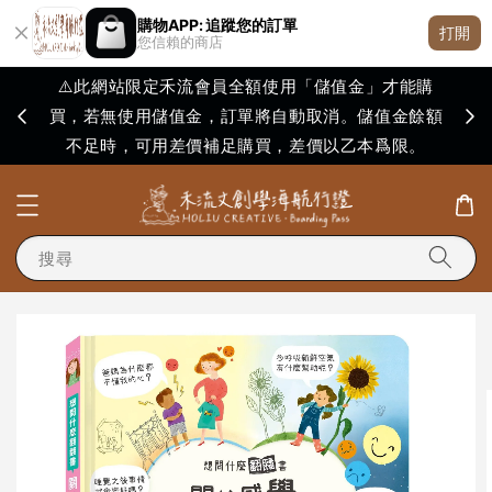
購物APP: 追蹤您的訂單
打開
您信賴的商店
⚠️此網站限定禾流會員全額使用「儲值金」才能購
買，若無使用儲值金，訂單將自動取消。儲值金餘額
購買
不足時，可用差價補足購買，差價以乙本爲限。
搜尋