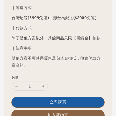
price
price
｜運送方式
台灣配送($999免運)、澎金馬配送($2000免運)
｜付款方式
除了儲值方案以外，其餘商品只限【回饋金】扣款
｜注意事項
儲值方案不可使用優惠及儲值金扣抵，須實付該方
案金額。
數量
立即購買
加入購物車