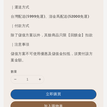
price
price
｜運送方式
台灣配送($999免運)、澎金馬配送($2000免運)
｜付款方式
除了儲值方案以外，其餘商品只限【回饋金】扣款
｜注意事項
儲值方案不可使用優惠及儲值金扣抵，須實付該方
案金額。
數量
立即購買
加入購物車