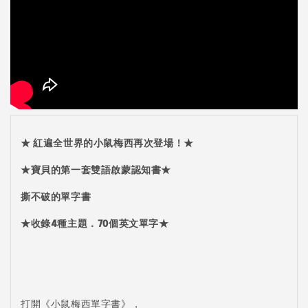
★
紅遍全世界的小鼠梅西再次登場！★
★
寶貝的第一套雙語啟蒙認知書
★
撕不破的單字書
★
收錄4種主題．70個英文單字
★
打開《小鼠梅西單字書》，