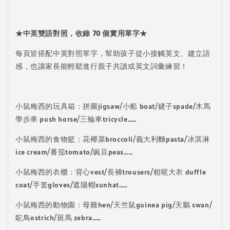
★中英雙語對照，收錄 70 個實用單字★
每頁皆搭配中英對照單字，幫助孩子從小接觸英文、建立語
感，也讓家長能輕鬆進行親子共讀或英文詞彙練習！
小鼠梅西的玩具箱：拼圖jigsaw/小船 boat/鏟子spade/木馬
學步車 push horse/三輪車tricycle……
小鼠梅西的食物籃：花椰菜broccoli/義大利麵pasta/冰淇淋
ice cream/番茄tomato/豌豆peas……
小鼠梅西的衣櫃：背心vest/長褲trousers/粗呢大衣 duffle
coat/手套gloves/遮陽帽sunhat……
小鼠梅西的動物園：母雞hen/天竺鼠guinea pig/天鵝 swan/
鴕鳥ostrich/斑馬 zebra……