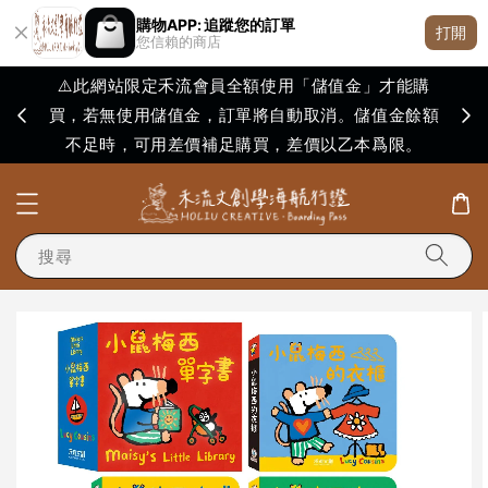
購物APP: 追蹤您的訂單
打開
您信賴的商店
⚠️此網站限定禾流會員全額使用「儲值金」才能購
買，若無使用儲值金，訂單將自動取消。儲值金餘額
購買
不足時，可用差價補足購買，差價以乙本爲限。
搜尋