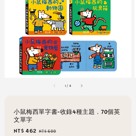
1
/
4
小鼠梅西單字書-收錄4種主題．70個英
文單字
Sale
NT$ 462
Regular
NT$ 600