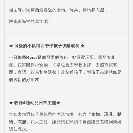
裡面有小鼠梅西最喜愛的食物、玩具、動物和衣服，
快來認識常見單字吧！
★ 可愛的小鼠梅西陪伴孩子快樂成長 ★
小鼠梅西Maisy是個可愛的角色，她喜歡玩耍、跟朋友相
處、在家陪伴小寵物，平常也會去學校上課、去超市買東
西，言語、行為和生活都非常貼近孩子，對孩子來說就像是
個親切的好朋友。
★ 收錄4種幼兒日常主題★
本套書精選孩子最熟悉的生活情境，包含「
食物、玩具、動
物、衣服
」四大主題，讓寶寶在閱讀中自然建立基礎詞彙與
認知概念。