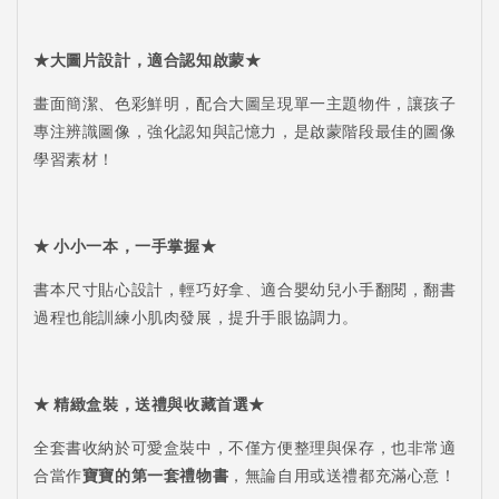
★大圖片設計，適合認知啟蒙★
畫面簡潔、色彩鮮明，配合大圖呈現單一主題物件，讓孩子
專注辨識圖像，強化認知與記憶力，是啟蒙階段最佳的圖像
學習素材！
★ 小小一本，一手掌握★
書本尺寸貼心設計，輕巧好拿、適合嬰幼兒小手翻閱，翻書
過程也能訓練小肌肉發展，提升手眼協調力。
★ 精緻盒裝，送禮與收藏首選★
全套書收納於可愛盒裝中，不僅方便整理與保存，也非常適
合當作
寶寶的第一套禮物書
，無論自用或送禮都充滿心意！