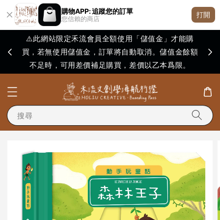
購物APP: 追蹤您的訂單
打開
您信賴的商店
⚠️此網站限定禾流會員全額使用「儲值金」才能購
買，若無使用儲值金，訂單將自動取消。儲值金餘額
購買
不足時，可用差價補足購買，差價以乙本爲限。
搜尋