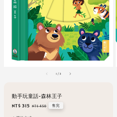
1
/
3
動手玩童話-森林王子
Sale
NT$ 315
Regular
售完
NT$ 450
price
price