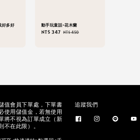
找好多好
動手玩童話-花木蘭
Sale
NT$ 347
Regular
NT$ 450
r
price
price
儲值會員下單處，下單書
追蹤我們
必使用儲值金，若無使用
單將不視為訂單成立（新
則不在此限）。