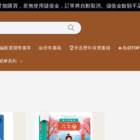
」才能購買，若無使用儲值金，訂單將自動取消。儲值金餘額不
編嚴選開學書單
📖所有書籍
🏆禾流歷年得獎書籍
🔥熱銷TOP 
銷IP系列
售完