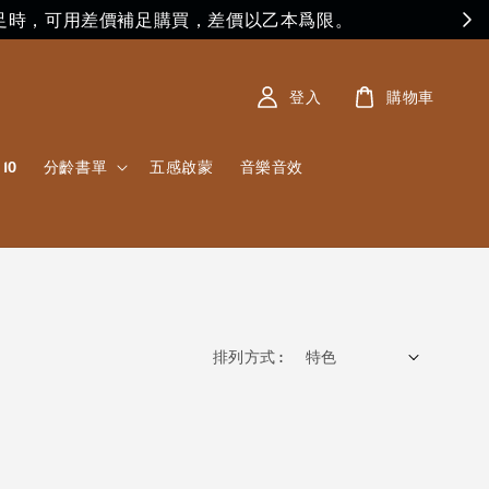
足時，可用差價補足購買，差價以乙本爲限。
登入
購物車
10
分齡書單
五感啟蒙
音樂音效
排列方式 :