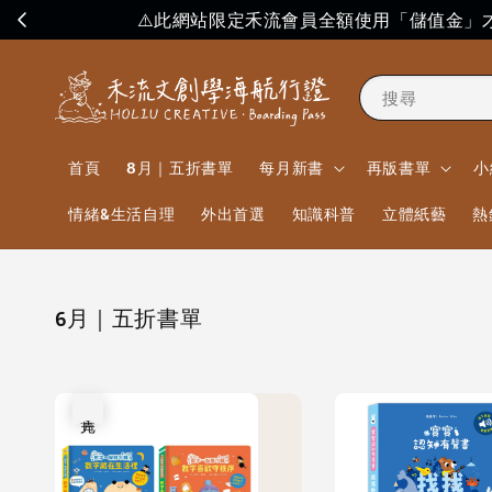
⚠️此網站限定禾流會員全額使用「儲值金
搜尋
首頁
8月｜五折書單
每月新書
再版書單
小
情緒&生活自理
外出首選
知識科普
立體紙藝
熱
6月｜五折書單
售完