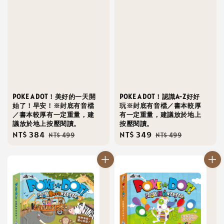
POKE A DOT！美好的一天開
POKE A DOT！認識A-Z好好
始了！早安！※封底有音檔
玩※封底有音檔／書本較厚
／書本較厚有一定重量，建
有一定重量，建議放於地上
議放於地上按壓閱讀。
按壓閱讀。
Sale
NT$ 384
Regular
Sale
NT$ 349
Regular
NT$ 499
NT$ 499
price
price
price
price