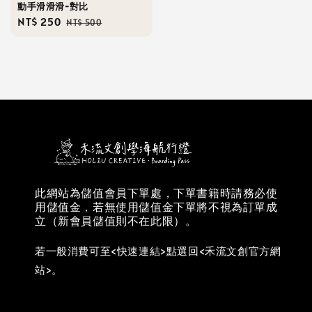
動手滑滑滑-對比
Sale
NT$ 250
Regular
NT$ 500
price
price
此網站為儲值會員下單處，下單書籍時請務必使
用儲值金，若無使用儲值金下單將不視為訂單成
立（新會員儲值則不在此限）。
若一般消費可至<快速連結>點選回<禾流文創官方網
站>。