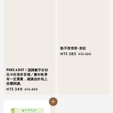
動手滑滑滑-形狀
Sale
NT$ 385
Regular
NT$ 500
price
price
POKE A DOT！認識數字好好
玩※封底有音檔／書本較厚
有一定重量，建議放於地上
按壓閱讀。
Sale
NT$ 349
Regular
NT$ 499
price
price