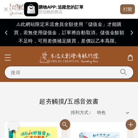
購物APP: 追蹤您的訂單
打開
您信賴的商店
⚠️此網站限定禾流會員全額使用「儲值金」才能購
買，若無使用儲值金，訂單將自動取消。儲值金餘額
購買
不足時，可用差價補足購買，差價以乙本爲限。
搜尋
超夯觸摸/五感音效書
排列方式 :
售完