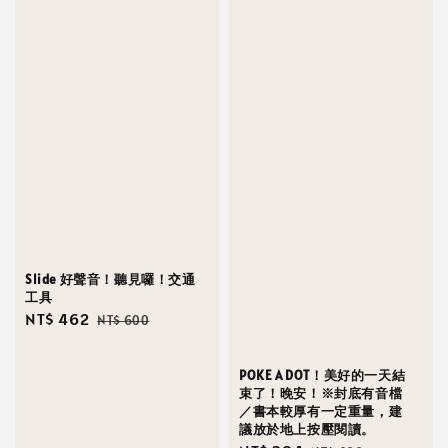
Slide 好聲音！聽見囉！交通
工具
Sale
NT$ 462
Regular
NT$ 600
price
price
POKE A DOT！美好的一天結
束了！晚安！※封底有音檔
／書本較厚有一定重量，建
議放於地上按壓閱讀。