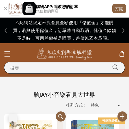
購物APP: 追蹤您的訂單
打開
您信賴的商店
⚠️此網站限定禾流會員全額使用「儲值金」才能購
買，若無使用儲值金，訂單將自動取消。儲值金餘額
購買
不足時，可用差價補足購買，差價以乙本爲限。
搜尋
聽JAY小音樂看見大世界
排列方式 :
售完
特殊商品優惠