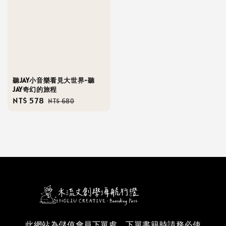
聽JAY小音樂看見大世界-聽
JAY奇幻的旅程
Sale
NT$ 578
Regular
NT$ 680
price
price
此網站為儲值會員下單處，下單書籍時請務必使