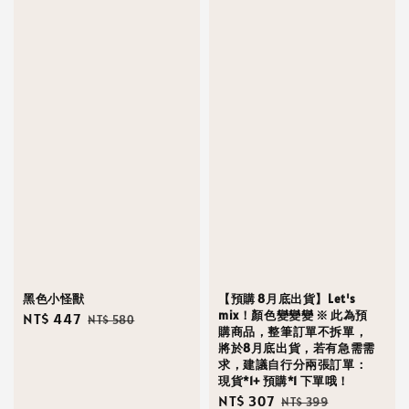
黑色小怪獸
【預購 8月底出貨】Let's
mix！顏色變變變 ※ 此為預
Sale
NT$ 447
Regular
NT$ 580
購商品，整筆訂單不拆單，
price
price
將於8月底出貨，若有急需需
求，建議自行分兩張訂單：
現貨*1+ 預購*1 下單哦！
Sale
NT$ 307
Regular
NT$ 399