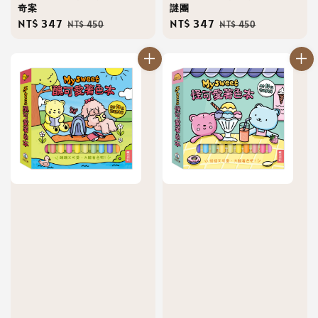
奇案
謎團
Sale
NT$ 347
Regular
Sale
NT$ 347
Regular
NT$ 450
NT$ 450
price
price
price
price