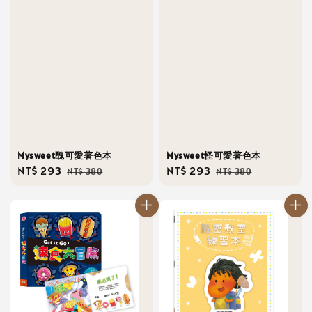
Mysweet醜可愛著色本
Mysweet怪可愛著色本
Sale
NT$ 293
Regular
Sale
NT$ 293
Regular
NT$ 380
NT$ 380
price
price
price
price