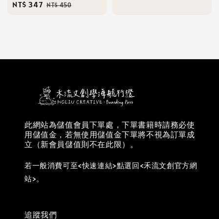
Sale
NT$ 347
Regular
NT$ 450
price
price
此網站為儲值會員下單處，下單書籍時請務必使
用儲值金，若無使用儲值金下單將不視為訂單成
立（新會員儲值則不在此限）。
若一般消費可至<快速連結>點選回<禾流文創官方網
站>。
追蹤我們