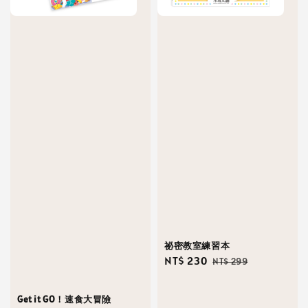
祕密教室練習本
Sale
NT$ 230
Regular
NT$ 299
price
price
Get it GO！速食大冒險