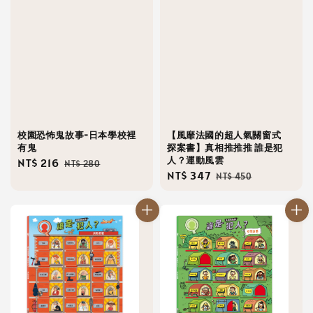
校園恐怖鬼故事-日本學校裡
【風靡法國的超人氣關窗式
有鬼
探案書】真相推推推 誰是犯
人？運動風雲
Sale
NT$ 216
Regular
NT$ 280
Sale
NT$ 347
Regular
NT$ 450
price
price
price
price