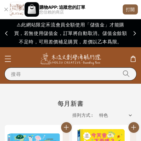
購物APP: 追蹤您的訂單
打開
您信賴的商店
⚠️此網站限定禾流會員全額使用「儲值金」才能購
買，若無使用儲值金，訂單將自動取消。儲值金餘額
購買
不足時，可用差價補足購買，差價以乙本爲限。
搜尋
每月新書
排列方式 :