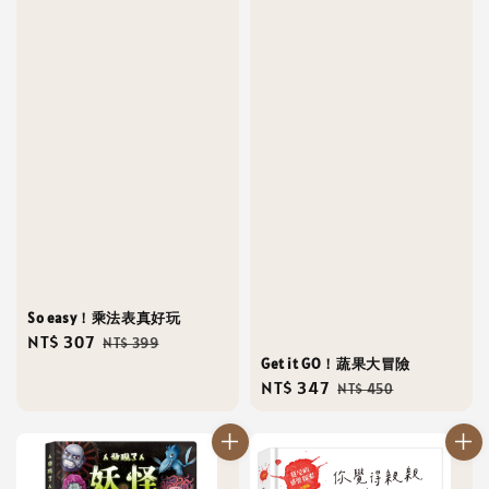
So easy！乘法表真好玩
Sale
NT$ 307
Regular
NT$ 399
Get it GO！蔬果大冒險
price
price
Sale
NT$ 347
Regular
NT$ 450
price
price