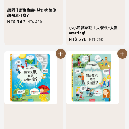
想問什麼翻翻書-關於病菌你
想知道什麼?
Sale
NT$ 347
Regular
NT$ 450
小小知識家動手大發現-人體
price
price
Amazing!
Sale
NT$ 578
Regular
NT$ 750
price
price