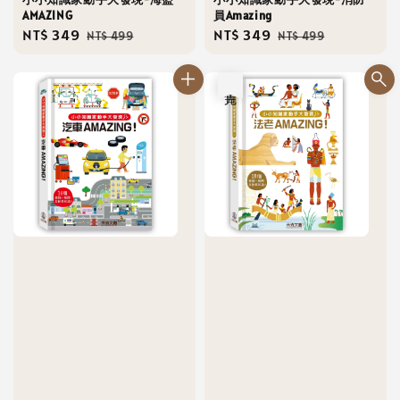
AMAZING
員Amazing
Sale
NT$ 349
Regular
Sale
NT$ 349
Regular
NT$ 499
NT$ 499
price
price
price
price
售完