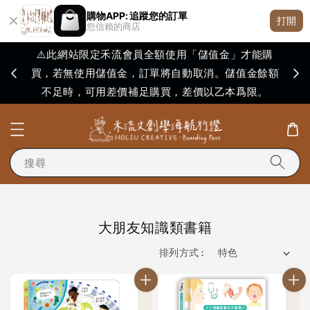
購物APP: 追蹤您的訂單
打開
您信賴的商店
⚠️此網站限定禾流會員全額使用「儲值金」才能購
買，若無使用儲值金，訂單將自動取消。儲值金餘額
購買
不足時，可用差價補足購買，差價以乙本爲限。
搜尋
大朋友知識類書籍
排列方式 :