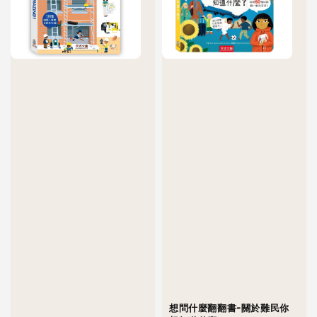
想問什麼翻翻書-關於難民你