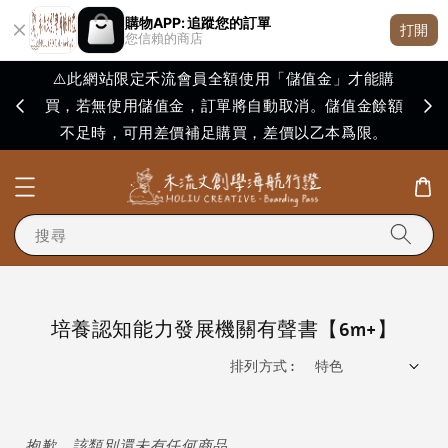
購物APP: 追蹤您的訂單
打開
您信賴的商店
⚠️此網站限定禾流會員全額使用「儲值金」才能購
買，若無使用儲值金，訂單將自動取消。儲值金餘額
購買
不足時，可用差價補足購買，差價以乙本爲限。
搜尋
培養認知能力發展機關有聲書【6m+】
排列方式 :
抱歉，該類別還未有任何商品。