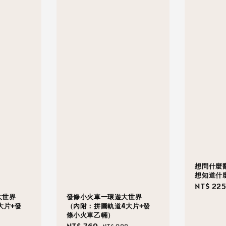
想問什麼
想知道什
Sale
NT$ 22
大世界
發條小火車一環遊大世界
price
大片+發
（內附：拼圖軌道4大片+發
條小火車乙輛）