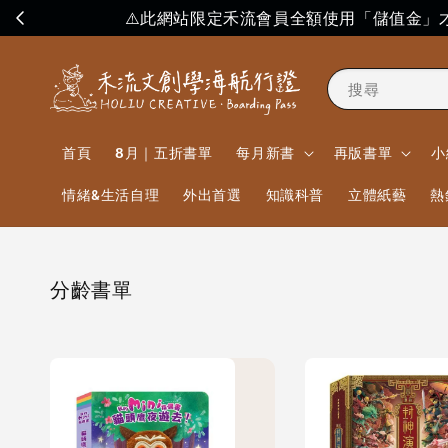
⚠️此網站限定禾流會員全額使用「儲值金
搜尋
首頁
8月｜五折書單
每月新書
再版書單
小
情緒&生活自理
外出首選
知識科普
立體紙藝
熱
分齡書單