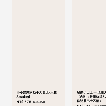
小小知識家動手大發現-人體
發條小巴士 一 環遊
Amazing!
（內附：拼圖軌道4
條雙層巴士乙輛）
Sale
NT$ 578
Regular
NT$ 750