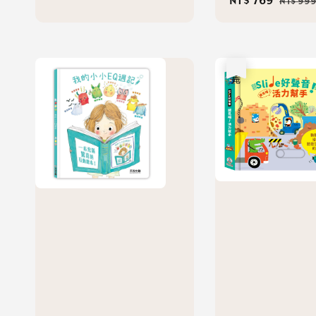
Sale
NT$ 769
Regula
NT$ 99
price
price
price
price
售完