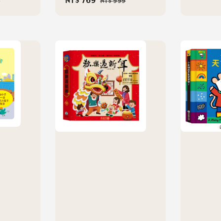
r
Sale
NT$ 769
Regular
9
NT$ 999
price
price