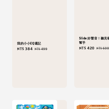
Slide 好聲音！聽
幫手
我的小小EQ週記
Sale
NT$ 420
Regula
NT$ 60
Sale
NT$ 384
Regular
NT$ 499
price
price
price
price